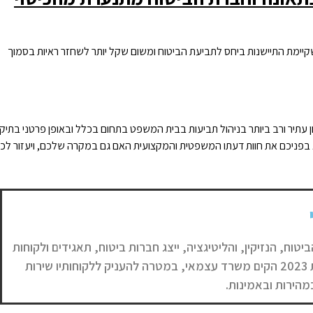
שקיימת התיישנות ביחס לתביעת הביטוח ומשום שקל יותר לשחזר ראיות בסמוך
עוסק בתחום הנזיקין והביטוח כבר 15 שנים ובעל ניסיון עתיר ורב ביותר בניהול תביעות בבית המשפט בתחום בכלל ובאופן פרטני בתיק
יא בפניכם את חוות דעתו המשפטית והמקצועית האם גם במקרה שלכם, ויעזור לכ
ביטוח, הנזיקין, והליטיגציה, ייצג חברות ביטוח, תאגידים ולקוחות
פרטיים בגישה מקצועית ויצירתית. בשנת 2023 הקים משרד עצמאי, במטרה להעניק ללקוחותיו שירות
מהירות ובאמינות.