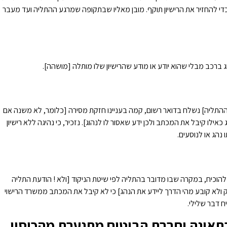
די להחזיר את הרישיון תוקף. מובן מאליו שבתקופה שמרגע ההתליה ועד מעבר
ברכב מבלי שהוא יודע או מודע שהרישיון שלו מותלה [מושהה].
כתב ההתליה] נשלח בדואר רשום, קמה בעניינו חזקת מסירה [כלומר, לא משנה אם
ילו קיבל את המכתב ולכן ידע שאסור לו לנהוג]. נזכיר, כי נהיגה ללא רישיון
 נהג או לנוסעים.
הוכיח, במקרה שבו מדובר בהתליה לפי שיטת הניקוד [ולא ! הודעת התליה
ק ולא קובע מהי הדרך ליידע את הנהג] כי לא קיבל את המכתב ממשרד הרישוי
 דבר שלילי.
בתאונה וחברת הביטוח מתנערת מהכיסוי