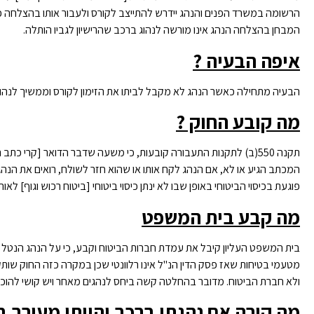
הרשומה במשרד הפנים והנהג יידרש להתייצב לקורס ולעבור אותו בהצלחה כ
המבחן בהצלחה הנהג אינו מורשה לנהוג ברכב שהרישיון לגביו הותלה.
איפה הבעיה ?
הבעיה מתחילה כאשר הנהג לא מקבל לביתו את הזימון לקורס וממשיך לנהוג 
מה קובע החוק ?
תקנה 550(ב) לתקנות התעבורה קובעות, כי משעה שדבר הדואר [קרי 
המכתב הגיע או לא, אם הנהג לקח אותו או שהוא חזר לשולח, רואים את הנהג כא
פוגעת בכיסוי הביטוחי באופן שבו לא ינתן כיסוי ביטוחי [ביטוח רכוש וגוף] לאותו
מה קבע בית המשפט
בית המשפט העליון קיבל את עמדת חברות הביטוח וקבע, כי על הנהג הנטל ל
מטעמי בטיחות שאז פסק הדין הנ"ל אינו רלוונטי שכן במקרה כזה החוק שות
ולא חברת הביטוח. מדובר בהחלטה קשה ביחס לנהגים מאחר ויש קושי להוכיח
מה קורה אם נהגתי ברכב והייתי מעורב 