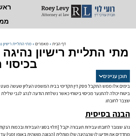
ראש
ממל
דף הבית
»
מאמרים
»
מתי התליית רישיון נ
מתי התליית רישיון נהיגה
בכיסוי 
תוכן עניינים
בימים אלו ממש התקבל פסק דין תקדימי בבית המשפט העליון שעשה מעט 
ביטוח יכולה להתנער מכיסוי ביטוחי כאשר נשלחת הודעה לנהג לגבי שלילת ריש
שצבר לחובתו.
הבנה בסיסית
נהג שצובר לחובתו עבירות תעבורה יקבל [תלוי בסוגי העבירות ובכמות הנקודו
מחדדים את ויודיעו לו שהנהיגה שלו מותלית [הכוונה מושהית באופן זמני] ע