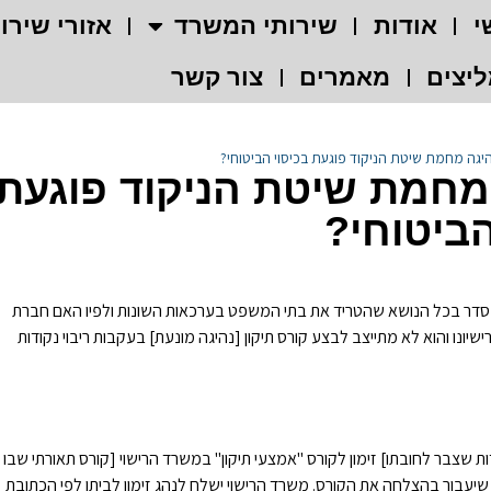
י
אודות
שירותי המשרד
אזורי שירו
יצים
מאמרים
צור קשר
היגה מחמת שיטת הניקוד פוגעת בכיסוי הביטוחי?
 מחמת שיטת הניקוד פוגעת
הביטוחי?
סדר בכל הנושא שהטריד את בתי המשפט בערכאות השונות ולפיו האם חברת
יונו והוא לא מתייצב לבצע קורס תיקון [נהיגה מונעת] בעקבות ריבוי נקודות
ת שצבר לחובתו] זימון לקורס "אמצעי תיקון" במשרד הרישוי [קורס תאורתי שבו
ד שיעבור בהצלחה את הקורס. משרד הרישוי ישלח לנהג זימון לביתו לפי הכתובת