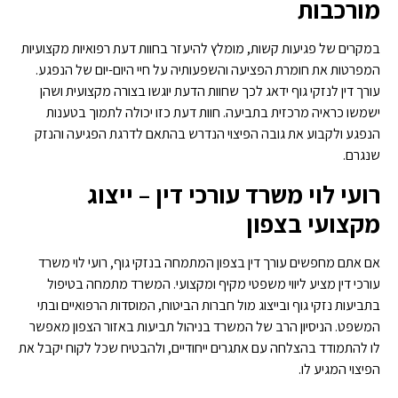
מורכבות
במקרים של פגיעות קשות, מומלץ להיעזר בחוות דעת רפואיות מקצועיות
המפרטות את חומרת הפציעה והשפעותיה על חיי היום-יום של הנפגע.
עורך דין לנזקי גוף ידאג לכך שחוות הדעת יוגשו בצורה מקצועית ושהן
ישמשו כראיה מרכזית בתביעה. חוות דעת כזו יכולה לתמוך בטענות
הנפגע ולקבוע את גובה הפיצוי הנדרש בהתאם לדרגת הפגיעה והנזק
שנגרם.
רועי לוי משרד עורכי דין – ייצוג
מקצועי בצפון
אם אתם מחפשים עורך דין בצפון המתמחה בנזקי גוף, רועי לוי משרד
עורכי דין מציע ליווי משפטי מקיף ומקצועי. המשרד מתמחה בטיפול
בתביעות נזקי גוף ובייצוג מול חברות הביטוח, המוסדות הרפואיים ובתי
המשפט. הניסיון הרב של המשרד בניהול תביעות באזור הצפון מאפשר
לו להתמודד בהצלחה עם אתגרים ייחודיים, ולהבטיח שכל לקוח יקבל את
הפיצוי המגיע לו.