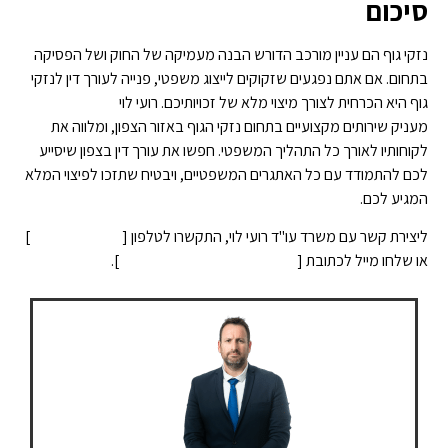
סיכום
נזקי גוף הם עניין מורכב הדורש הבנה מעמיקה של החוק ושל הפסיקה
בתחום. אם אתם נפגעים שזקוקים לייצוג משפטי, פנייה לעורך דין לנזקי
גוף היא הכרחית לצורך מיצוי מלא של זכויותיכם. רועי לוי
משרד עורכי דין
מעניק שירותים מקצועיים בתחום נזקי הגוף באזור הצפון, ומלווה את
לקוחותיו לאורך כל התהליך המשפטי. חפשו את עורך דין בצפון שיסייע
לכם להתמודד עם כל האתגרים המשפטיים, ויבטיח שתזכו לפיצוי המלא
המגיע לכם.
ליצירת קשר עם משרד עו"ד רועי לוי, התקשרו לטלפון [
050-9991373
]
או שלחו מייל לכתובת [
roeylevylaw@gmail.com
].