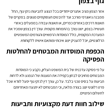
גוף בצפון
אזור הצפון מציב אתגרים ייחודיים בכל הנוגע לתביעות נזקי גוף, החל
ממבנה גיאוגרפי מורכב ועד להיבטים תעסוקתיים מגוונים. במקרים של
תאונות דרכים באזורים כפריים, או תאונות עבודה במפעלים באזורי
תעשייה בצפון, ישנו צורך בהתמחות מקומית. עורך דין בצפון שמכיר את
המערכת המקומית, כולל המוסדות הרפואיים והגורמים המשפטיים
הרלוונטיים, יוכל להעניק ייצוג איכותי ומותאם אישית ללקוחותיו.
הכפפת המוסדות המבטחים להחלטות
הפסיקה
על פי פסיקה עדכנית של בית המשפט העליון, נקבע כי המוסדות
המבטחים מחויבים לבחון בקפידה את הטענות של הנפגע ולא לדחות
תביעות על בסיס טכני בלבד. על כן, עורך דין לנזקי גוף יפעל לוודא שכל
פרט רלוונטי יוצג בצורה מלאה, וכי המבטחים לא יתנערו מאחריותם
לתשלום הפיצויים.
שילוב חוות דעת מקצועיות ותביעות