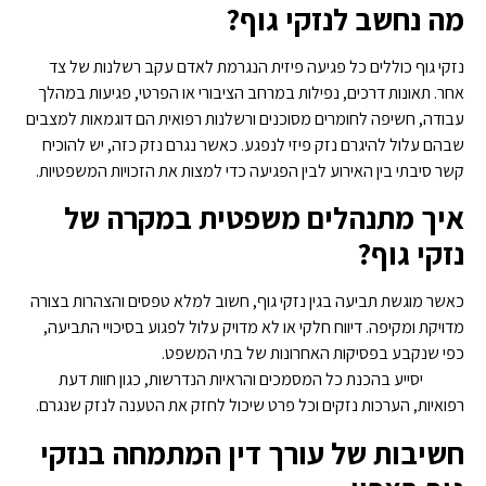
מה נחשב לנזקי גוף
?
נזקי גוף כוללים כל פגיעה פיזית הנגרמת לאדם עקב רשלנות של צד
אחר. תאונות דרכים, נפילות במרחב הציבורי או הפרטי, פגיעות במהלך
עבודה, חשיפה לחומרים מסוכנים ורשלנות רפואית הם דוגמאות למצבים
שבהם עלול להיגרם נזק פיזי לנפגע. כאשר נגרם נזק כזה, יש להוכיח
קשר סיבתי בין האירוע לבין הפגיעה כדי למצות את הזכויות המשפטיות.
איך מתנהלים משפטית במקרה של
נזקי גוף
?
כאשר מוגשת תביעה בגין נזקי גוף, חשוב למלא טפסים והצהרות בצורה
מדויקת ומקיפה. דיווח חלקי או לא מדויק עלול לפגוע בסיכויי התביעה,
כפי שנקבע בפסיקות האחרונות של בתי המשפט.
עורך דין לנזקי גוף
בצפון
יסייע בהכנת כל המסמכים והראיות הנדרשות, כגון חוות דעת
רפואיות, הערכות נזקים וכל פרט שיכול לחזק את הטענה לנזק שנגרם.
חשיבות של עורך דין המתמחה בנזקי