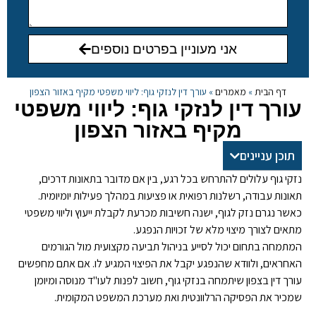
אני מעוניין בפרטים נוספים
דף הבית
»
מאמרים
»
עורך דין לנזקי גוף: ליווי משפטי מקיף באזור הצפון
עורך דין לנזקי גוף: ליווי משפטי
מקיף באזור הצפון
תוכן עניינים
נזקי גוף עלולים להתרחש בכל רגע, בין אם מדובר בתאונות דרכים,
תאונות עבודה, רשלנות רפואית או פציעות במהלך פעילות יומיומית.
כאשר נגרם נזק לגוף, ישנה חשיבות מכרעת לקבלת ייעוץ וליווי משפטי
מתאים לצורך מיצוי מלא של זכויות הנפגע.
עורך דין לנזקי גוף
המתמחה בתחום יכול לסייע בניהול תביעה מקצועית מול הגורמים
האחראים, ולוודא שהנפגע יקבל את הפיצוי המגיע לו. אם אתם מחפשים
עורך דין בצפון שיתמחה בנזקי גוף, חשוב לפנות לעו"ד מנוסה ומיומן
שמכיר את הפסיקה הרלוונטית ואת מערכת המשפט המקומית.