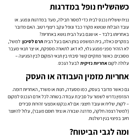
כשהשליח נופל במדרגות
נניח ששליח נכנס לבית כדי למסור חבילה, מעד במדרגות ונפגע. או
עובד הובלות שנושא מקרר כבד ונופל עקב ריצוף רטוב. האם מדובר
באחריותו בלבד – או שגם בעל הבית נושא באחריות?
במקרים כאלה, בית המשפט בוחן האם בעל הבית
תרם לסיכון
: למשל,
לא הזהיר מפני מפגע גלוי, לא דאג לתאורה מספקת, או יצר תנאי מעבר
מסוכנים. כאשר מתקיים קשר סיבתי בין תנאי המקום לבין הפגיעה –
עלולה לקום
אחריות נזיקית
לבעל הנכס.
אחריות מזמין העבודה או העסק
גם כאשר מדובר בעסק, כמו מסעדה, חנות או משרד, האחריות דומה.
המזמין נדרש לשמור על סביבת עבודה בטוחה לכל אדם הנכנס למקום
– לקוח, שליח או עובד חיצוני. אם לא ננקטו אמצעי זהירות סבירים
(למשל רצפה חלקה, מדרגה שבורה או ציוד חוסם מעבר), עלול להיווצר
חיוב בפיצוי בגין רשלנות.
ומה לגבי הביטוח?