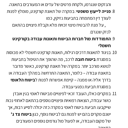
והנזקים שנגרמו, ולקחת פרטים של עדים או המעורבים בתאונה.
פנייה לייעוץ משפטי
: במקרה של תאונת קורקינט, מומלץ לפנות
לעורך דין המתמחה בתביעות נזיקין, כמו
רועי לוי משרד עורכי
דין
, על מנת להבטיח מיצוי זכויות מלא וקבלת פיצויים בהתאם
לנזק שנגרם.
התמודדות מול חברות הביטוח ותאונות עבודה בקורקינט
חשמלי
בניגוד לתאונות דרכים רגילות, תאונות קורקינט חשמלי לא מכוסות
במסגרת
ביטוח חובה
לרכב, מה שהופך את הטיפול בתביעות
לנושא מורכב יותר. במקרה של תאונת קורקינט, כאשר מדובר
בתאונת עבודה – כלומר, התאונה התרחשה במהלך העבודה או
בדרך אליה או ממנה – קיימת אפשרות לפנות ל
ביטוח הלאומי
במסגרת תביעת נפגעי עבודה.
במקרים כאלו, העובד זכאי לפיצויים מביטוח לאומי בגין אובדן
כושר עבודה, הוצאות רפואיות ופיצויים נוספים בהתאם לאחוזי נכות
שייקבעו. תביעת ביטוח לאומי במקרה כזה יכולה לסייע רבות, אך
ישנם מקרים בהם יש לפנות גם לביטוח נוסף, כגון
ביטוח צד ג
'
של מקום העבודה, או לפעול מול גורמים נוספים המעורבים
בתאונה.