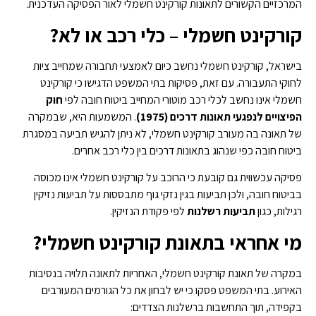
המרכזיים הקשורים לתאונות קורקינט חשמלי לאור הפסיקה העדכנית.
קורקינט חשמלי – כלי רכב או לא
?
בישראל, קורקינט חשמלי נחשב כיום לאמצעי תחבורה שמחייב ציות
לחוקי התעבורה. עם זאת, פסיקות בתי המשפט הדגישו כי קורקינט
חשמלי אינו נחשב לכלי רכב מוטורי המחייב ביטוח חובה לפי
חוק
הפיצויים לנפגעי תאונות דרכים
(1975)
. המשמעות היא, שבמקרה
של תאונה בה מעורב קורקינט חשמלי, לא ניתן להגיש תביעה במסגרת
ביטוח חובה כפי שנהוג בתאונות דרכים בין כלי רכב אחרים.
פסיקה עכשווית גם קובעת כי הרוכב על קורקינט חשמלי אינו מכוסה
בביטוח חובה, ולכן תביעות בגין נזקי גוף מתבססות על תביעות נזיקין
רגילות, כגון
תביעות רשלנות
לפי פקודת הנזיקין.
מי אחראי בתאונת קורקינט חשמלי
?
במקרה של תאונת קורקינט חשמלי, האחריות לתאונה תלויה בנסיבות
האירוע. בתי המשפט פסקו כי יש לבחון את כל הגורמים המעורבים
בקפידה, תוך התחשבות ברשלנות הצדדים: