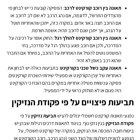
תאונה בין רוכב קורקינט לרכב
: הפסיקה קובעת כי יש לבחון מי
מהצדדים התרשל, לדוגמה, אם נהג הרכב לא שם לב לרוכב או
אם הרוכב חצה באור אדום. במקרה כזה, ייתכן שהאחריות תוטל
על הנהג, אך ייתכן שגם לרוכב תהיה אשמה תורמת.
תאונה בין רוכב קורקינט להולך רגל
: החוק אוסר על רכיבה על
המדרכה, ולכן אם רוכב פוגע בהולך רגל על מדרכה, בתי
המשפט נוטים להטיל את האחריות על הרוכב, במיוחד אם התברר
שהוא רכב באופן לא זהיר.
תאונה עקב כשל טכני בקורקינט
: בתביעות כאלה יש לבחון את
האחריות של יצרן הקורקינט או מפעילי שירותי השכרת קורקינטים.
פסיקה עכשווית מטילה אחריות במקרים בהם הוכח כי הקורקינט
היה פגום או לא תוחזק כראוי על ידי המפעיל.
תביעות פיצויים על פי פקודת הנזיקין
נפגעי תאונות קורקינט חשמלי יכולים להגיש
תביעת נזיקין
על פי
פקודת הנזיקין
בגין נזקי גוף. בניגוד לתאונות דרכים רגילות שבהן יש
ביטוח חובה המכסה את הנזקים, במקרה של קורקינט חשמלי, על
הנפגע להוכיח רשלנות של הצד השני (נהג הרכב, רוכב הקורקינט או