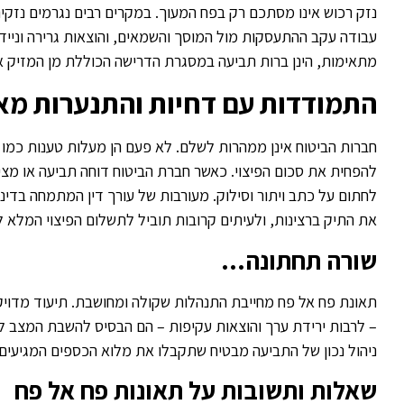
נזק רכוש אינו מסתכם רק בפח המעוך. במקרים רבים נגרמים נזקים
עבודה עקב ההתעסקות מול המוסך והשמאים, והוצאות גרירה ונייד
מתאימות, הינן ברות תביעה במסגרת הדרישה הכוללת מן המזיק א
התמודדות עם דחיות והתנערות מא
חברות הביטוח אינן ממהרות לשלם. לא פעם הן מעלות טענות כמו נ
להפחית את סכום הפיצוי. כאשר חברת הביטוח דוחה תביעה או מצי
לחתום על כתב ויתור וסילוק. מעורבות של עורך דין המתמחה בדיני
את התיק ברצינות, ולעיתים קרובות תוביל לתשלום הפיצוי המלא ל
שורה תחתונה…
תאונת פח אל פח מחייבת התנהלות שקולה ומחושבת. תיעוד מדויק ש
– לרבות ירידת ערך והוצאות עקיפות – הם הבסיס להשבת המצב לק
ניהול נכון של התביעה מבטיח שתקבלו את מלוא הכספים המגיעים 
שאלות ותשובות על תאונות פח אל פח