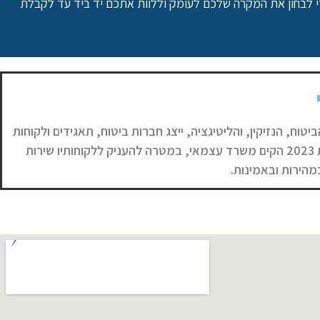
י לבחון את המקרה שלכם לעומק וללוות אתכם יד ביד עד לקבלת
ביטוח, הנזיקין, והליטיגציה, ייצג חברות ביטוח, תאגידים ולקוחות
פרטיים בגישה מקצועית ויצירתית. בשנת 2023 הקים משרד עצמאי, במטרה להעניק ללקוחותיו שירות
מהירות ובאמינות.