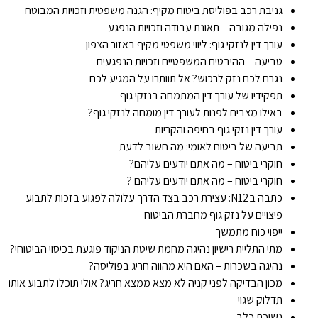
גניבת רכב בפוליסת ביטוח מקיף: הגנה משפטית וזכויות המבוטח
נפילה מגובה – תאונת עבודה וזכויות הנפגע
עורך דין לנזקי גוף: ליווי משפטי מקיף באזור הצפון
טביעה – ההיבטים המשפטיים וזכויות הנפגעים
נגרם לכם נזק לרכוש? אל תוותרו על המגיע לכם
תפקידיו של עורך דין המתמחה בנזקי גוף
באילו מצבים לפנות לעורך דין מומחה לנזקי גוף?
עורך דין נזקי גוף בחיפה והקריות
תביעה של ביטוח לאומי: מה חשוב לדעת
חוקרי ביטוח – מה אתם יודעים עליהם?
חוקרי ביטוח – מה אתם יודעים עליהם ?
כתבה בN12: עצירת רכב בצד הדרך עלולה לפגוע בזכות לתבוע
פיצויים על נזק גוף מחברת הביטוח
ייפוי כוח מתמשך
מתי התליית רישיון נהיגה מחמת שיטת הניקוד פוגעת בכיסוי הביטוחי?
נהיגה בשכרות – האם היא מהווה חריג בפוליסה?
מכון הבדיקה לפני קניה לא מצא ממצא חריג? אולי תוכלו לתבוע אותו
תדלוק שגוי
נשיכת כלב