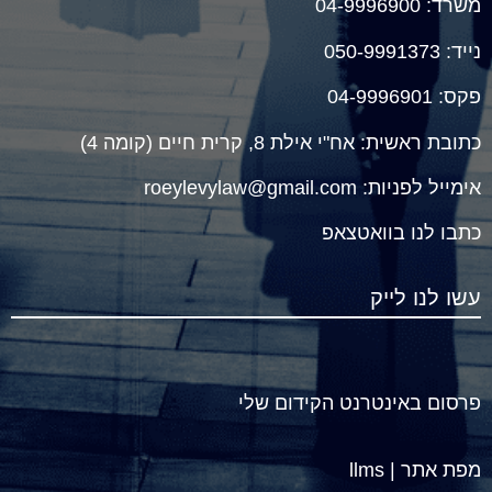
משרד:
04-9996900
נייד
:
050-9991373
פקס: 04-9996901
כתובת ראשית:
אח"י אילת 8, קרית חיים (קומה 4)
אימייל לפניות:
roeylevylaw@gmail.com
כתבו לנו ב
וואטצאפ
עשו לנו לייק
פרסום באינטרנט הקידום שלי
מפת אתר
|
llms