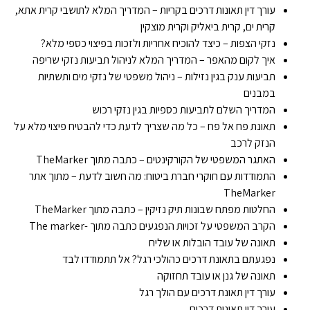
עורך דין תאונות דרכים בקריות – המדריך המלא לתושבי קרית אתא,
קרית ים, קרית ביאליק וקרית מוצקין
נזקי הצפות – כיצד להוכיח אחריות ולזכות בפיצוי כספי מלא?
איך לקום מהאפר – המדריך המלא לניהול תביעות נזקי שריפה
תביעות ענק בגין נזילות – ניהול משפטי של נזקי מים ותשתיות
במבנים
המדריך השלם לתביעות כספיות בגין נזקי רכוש
תאונת פח אל פח – כל מה שצריך לדעת כדי להבטיח פיצוי מלא על
הנזק לרכב
האתגר המשפטי של הקורקינטים – כתבה מתוך TheMarker
התמודדות עם חוקרי חברת ביטוח: מה חשוב לדעת – מתוך אתר
TheMarker
החלטות מפתח שבונות תיק נזיקין – כתבה מתוך TheMarker
הקרב המשפטי על זכויות הנפגעים כתבה מתוך -The marker
תאונה של עובד הובלות או שליח
נפגעתם בתאונת דרכים כהולכי רגל? אל תתמודדו לבד
תאונה של גנן או עובד תחזוקה
עורך דין תאונת דרכים עם הולך רגל
עורך דין תאונות דרכים